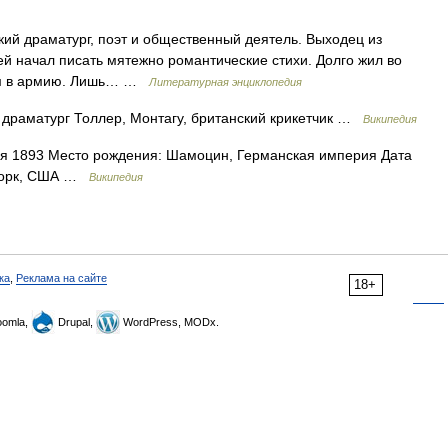
цкий драматург, поэт и общественный деятель. Выходец из
 начал писать мятежно романтические стихи. Долго жил во
цем в армию. Лишь… …
Литературная энциклопедия
 драматург Толлер, Монтагу, британский крикетчик …
Википедия
я 1893 Место рождения: Шамоцин, Германская империя Дата
 Йорк, США …
Википедия
ка
,
Реклама на сайте
18+
omla,
Drupal,
WordPress, MODx.