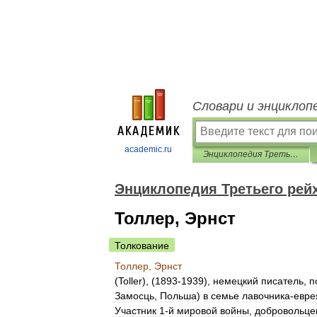
Словари и энциклоп
academic.ru
Энциклопедия Третьего рейха
Энциклопедия Третьего рей
Толлер, Эрнст
Толкование
Толлер
,
Эрнст
(
Toller
), (
1893
-
1939
),
немецкий
писатель
,
п
Замосць
,
Польша
)
в
семье
лавочника
-
евре
Участник
1
-
й
мировой
войны
,
добровольце