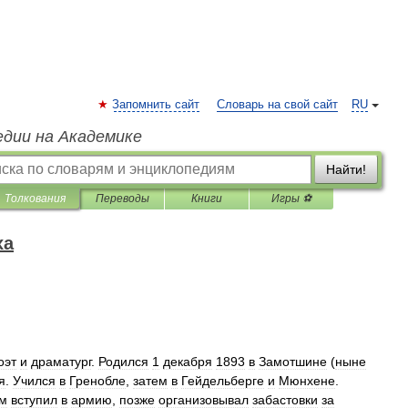
Запомнить сайт
Словарь на свой сайт
RU
едии на Академике
Найти!
Толкования
Переводы
Книги
Игры ⚽
ха
оэт
и
драматург
.
Родился
1
декабря
1893
в
Замотшине
(
ныне
я
.
Учился
в
Гренобле
,
затем
в
Гейдельберге
и
Мюнхене
.
м
вступил
в
армию
,
позже
организовывал
забастовки
за