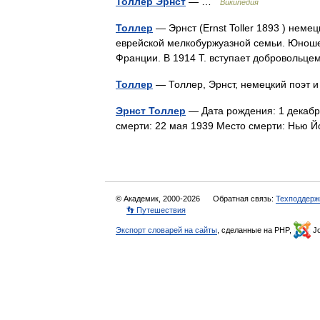
Толлер Эрнст
— …
Википедия
Толлер
— Эрнст (Ernst Toller 1893 ) неме
еврейской мелкобуржуазной семьи. Юношей
Франции. В 1914 Т. вступает доброволь
Толлер
— Толлер, Эрнст, немецкий поэт и
Эрнст Толлер
— Дата рождения: 1 декабр
смерти: 22 мая 1939 Место смерти: Нью
© Академик, 2000-2026
Обратная связь:
Техподдерж
👣 Путешествия
Экспорт словарей на сайты
, сделанные на PHP,
Jo