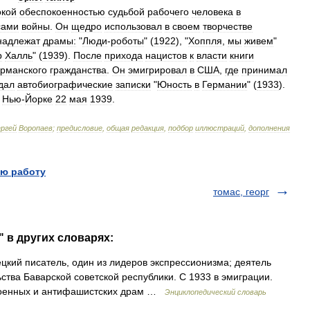
окой
обеспокоенностью
судьбой
рабочего
человека
в
сами
войны
.
Он
щедро
использовал
в
своем
творчестве
надлежат
драмы:
"
Люди
-
роботы
" (
1922
), "
Хоппля
,
мы
живем
"
р
Халль
" (
1939
).
После
прихода
нацистов
к
власти
книги
ерманского
гражданства
.
Он
эмигрировал
в
США
,
где
принимал
дал
автобиографические
записки
"
Юность
в
Германии
" (
1933
).
Нью
-
Йорке
22
мая
1939
.
ргей
Воропаев
;
предисловие
,
общая
редакция
,
подбор
иллюстраций
,
дополнения
ю работу
томас, георг
" в других словарях:
мецкий писатель, один из лидеров экспрессионизма; деятель
ства Баварской советской республики. С 1933 в эмиграции.
военных и антифашистских драм …
Энциклопедический словарь