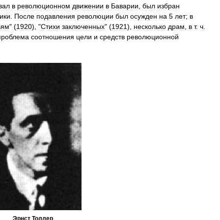
вал
в
революционном
движении
в
Баварии
,
был
избран
ики
.
После
подавления
революции
был
осужден
на
5
лет
;
в
ьям
" (
1920
), "
Стихи
заключенных
" (
1921
),
несколько
драм
,
в
т
.
ч
.
проблема
соотношения
цели
и
средств
революционной
Эрнст
Толлер