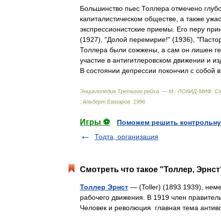
Большинство
пьес
Толлера
отмечено
глуб
капиталистическом
обществе
,
а
также
ужа
экспрессионистские
приемы
.
Его
перу
при
(
1927
), "
Долой
перемирие
!" (
1936
), "
Пасто
Толлера
были
сожжены
,
а
сам
он
лишен
г
участие
в
антигитлеровском
движении
и
из
В
состоянии
депрессии
покончил
с
собой
в
Энциклопедия
Третьего
рейха
. —
М
.
:
ЛОКИД
-
МИФ
.
Се
:
Альберт
Егазаров
.
1996
.
Игры ⚽
Поможем решить контрольну
Тодта, организация
Смотреть что такое "Толлер, Эрнст
Толлер Эрнст
— (Toller) (1893 1939), не
рабочего движения. В 1919 член правитель
Человек и революция главная тема анти