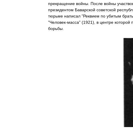
прекращение
войны
.
После
войны
участво
президентом
Баварской
советской
республ
тюрьме
написал
"
Реквием
по
убитым
брат
"
Человек
-
масса
" (
1921
),
в
центре
которой
борьбы
.