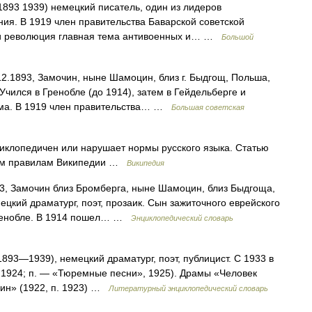
1893 1939) немецкий писатель, один из лидеров
ния. В 1919 член правительства Баварской советской
к и революция главная тема антивоенных и… …
Большой
.12.1893, Замочин, ныне Шамоцин, близ г. Быдгощ, Польша,
Учился в Гренобле (до 1914), затем в Гейдельберге и
зма. В 1919 член правительства… …
Большая советская
иклопедичен или нарушает нормы русского языка. Статью
ским правилам Википедии …
Википедия
1893, Замочин близ Бромберга, ныне Шамоцин, близ Быдгоща,
кий драматург, поэт, прозаик. Сын зажиточного еврейского
Гренобле. В 1914 пошел… …
Энциклопедический словарь
1893—1939), немецкий драматург, поэт, публицист. С 1933 в
», 1924; п. — «Тюремные песни», 1925). Драмы «Человек
шин» (1922, п. 1923) …
Литературный энциклопедический словарь