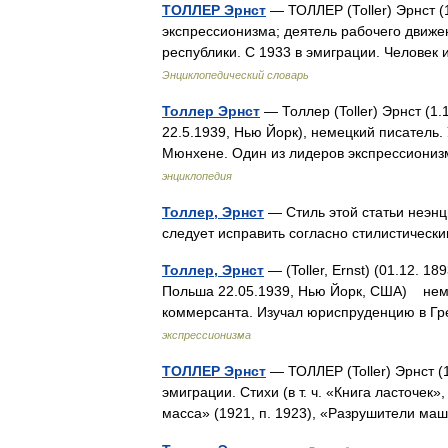
ТОЛЛЕР Эрнст
— ТОЛЛЕР (Тоller) Эрнст (
экспрессионизма; деятель рабочего движе
республики. С 1933 в эмиграции. Челове
Энциклопедический словарь
Толлер Эрнст
— Толлер (Toller) Эрнст (1
22.5.1939, Нью Йорк), немецкий писатель. 
Мюнхене. Один из лидеров экспрессиони
энциклопедия
Толлер, Эрнст
— Стиль этой статьи неэнц
следует исправить согласно стилистиче
Толлер, Эрнст
— (Toller, Ernst) (01.12. 
Польша 22.05.1939, Нью Йорк, США) немец
коммерсанта. Изучал юриспруденцию в 
экспрессионизма
ТОЛЛЕР Эрнст
— ТОЛЛЕР (Toller) Эрнст (
эмиграции. Стихи (в т. ч. «Книга ласточек
масса» (1921, п. 1923), «Разрушители ма